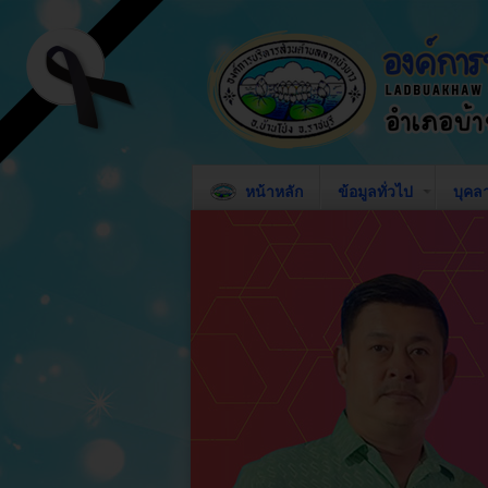
หน้าหลัก
ข้อมูลทั่วไป
บุคล