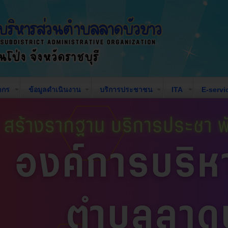
ากร
ข้อมูลดำเนินงาน
บริการประชาชน
ITA
E-servi