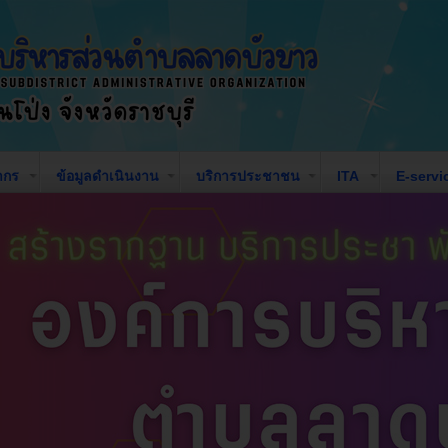
ากร
ข้อมูลดำเนินงาน
บริการประชาชน
ITA
E-servi